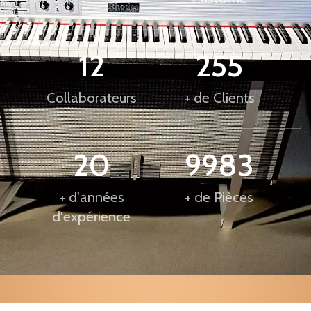
12
255
Collaborateurs
+ de Clients
20
10000
+ d'années
+ de Pièces
d'expérience