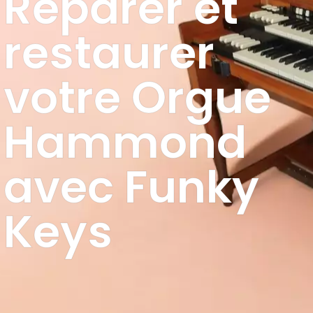
Réparer et
restaurer
votre Orgue
Hammond
avec Funky
Keys