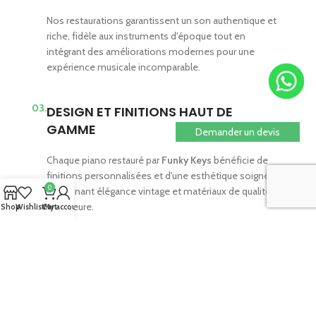
Nos restaurations garantissent un son authentique et
riche, fidèle aux instruments d'époque tout en
intégrant des améliorations modernes pour une
expérience musicale incomparable.
03.
DESIGN ET FINITIONS HAUT DE
GAMME
Demander un devis
Chaque piano restauré par
Funky Keys
bénéficie de
finitions personnalisées et d'une esthétique soignée,
0
combinant élégance vintage et matériaux de qualité
supérieure.
Shop
Wishlist
Cart
My account
Pourquoi l'Orgue
Hammond ?