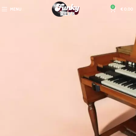
0
MENU
€
0,00