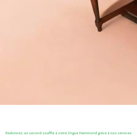
Redonnez un second souffle à votre Orgue Hammond grâce à nos services