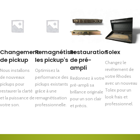
Changement
Remagnétiser
Restauration
Tolex
de pickup​
les pickup's​
de pré-
Changez le
ampli​
revêtement de
Nous installons
Optimisez la
votre Rhodes
de nouveaux
performance des
Redonnez à votre
avec un nouveau
pickups pour
pickups existants
pré-ampli sa
Tolex pour un
restaurer la clarté
grâce à une
brillance originale
look frais et
et la puissance de
remagnétisation
pour un son clair
professionnel.
votre son.
professionnelle.
et précis.