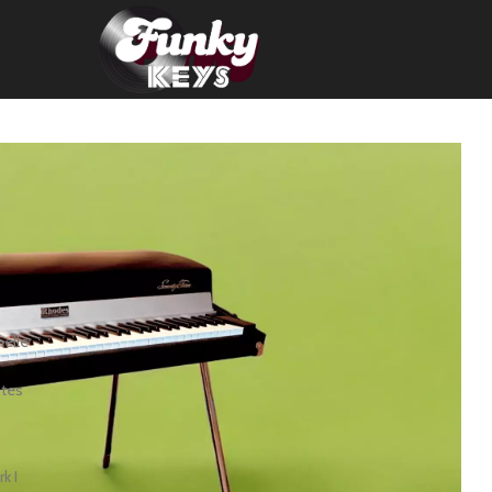
nelle
ntes
k I