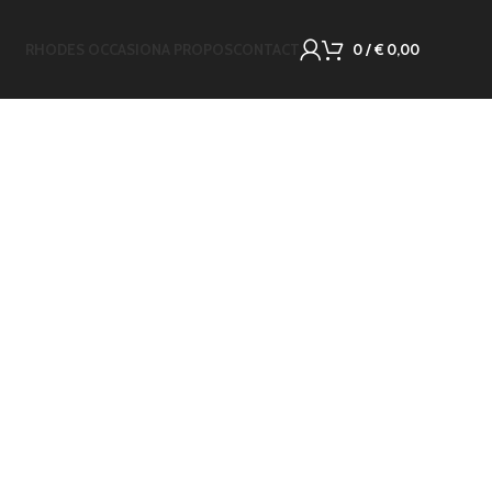
RHODES OCCASION
A PROPOS
CONTACT
0
/
€
0,00