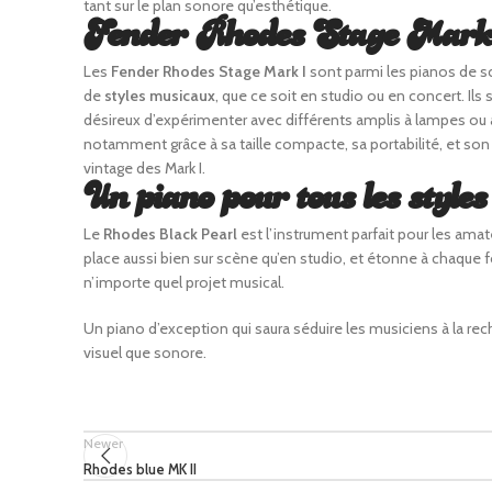
tant sur le plan sonore qu’esthétique.
Fender Rhodes Stage Mar
Les
Fender Rhodes Stage Mark I
sont parmi les pianos de sc
de
styles musicaux
, que ce soit en studio ou en concert. Il
désireux d’expérimenter avec différents amplis à lampes ou 
notamment grâce à sa taille compacte, sa portabilité, et son
vintage des Mark I.
Un piano pour tous les styles
Le
Rhodes Black Pearl
est l’instrument parfait pour les ama
place aussi bien sur scène qu’en studio, et étonne à chaque 
n’importe quel projet musical.
Un piano d’exception qui saura séduire les musiciens à la re
visuel que sonore.
Newer
Rhodes blue MK II