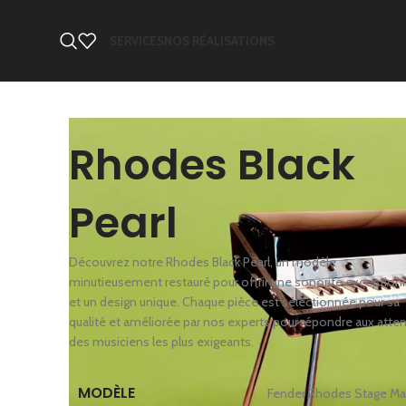
SERVICES
NOS RÉALISATIONS
Rhodes Black
Pearl
Découvrez notre Rhodes Black Pearl, un modèle
minutieusement restauré pour offrir une sonorité exception
et un design unique. Chaque pièce est sélectionnée pour sa
qualité et améliorée par nos experts pour répondre aux atte
des musiciens les plus exigeants.
MODÈLE
Fender Rhodes Stage Mar