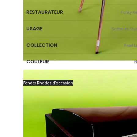
RESTAURATEUR
Funky K
USAGE
Scène et Stu
COLLECTION
Pearl L
COULEUR
N
Fender Rhodes d'occasion