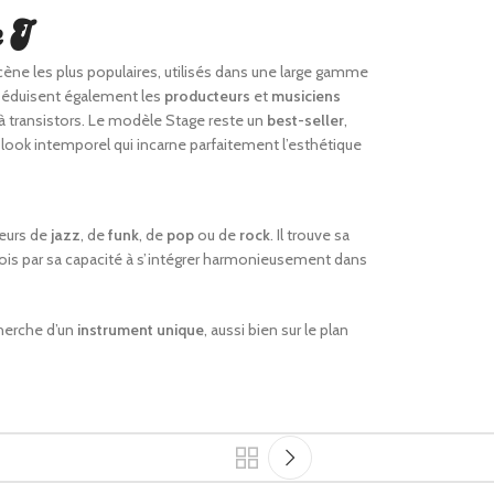
k I
ène les plus populaires, utilisés dans une large gamme
s séduisent également les
producteurs
et
musiciens
à transistors. Le modèle Stage reste un
best-seller
,
 look intemporel qui incarne parfaitement l’esthétique
teurs de
jazz
, de
funk
, de
pop
ou de
rock
. Il trouve sa
fois par sa capacité à s’intégrer harmonieusement dans
cherche d’un
instrument unique
, aussi bien sur le plan