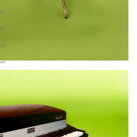
eys
dio
ine
oir