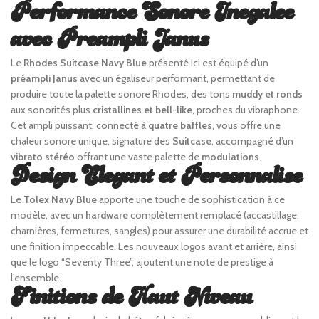
Performance Sonore Inegalee
avec Preampli Janus
Le
Rhodes Suitcase Navy Blue
présenté ici est équipé d’un
préampli Janus
avec un égaliseur performant, permettant de
produire toute la palette sonore Rhodes, des tons
muddy et ronds
aux sonorités plus
cristallines et bell-like
, proches du vibraphone.
Cet ampli puissant, connecté à
quatre baffles
, vous offre une
chaleur sonore unique, signature des
Suitcase
, accompagné d’un
vibrato stéréo
offrant une vaste palette de
modulations
.
Design Elegant et Personnalise
Le
Tolex Navy Blue
apporte une touche de sophistication à ce
modèle, avec un
hardware
complètement remplacé (accastillage,
charnières, fermetures, sangles) pour assurer une durabilité accrue et
une finition impeccable. Les nouveaux logos avant et arrière, ainsi
que le logo “Seventy Three”, ajoutent une note de prestige à
l’ensemble.
Finitions de Haut Niveau