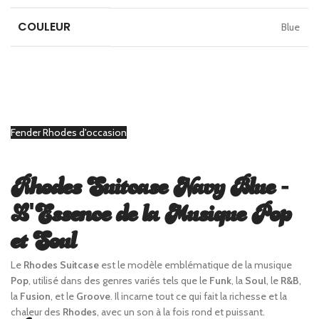
COULEUR
Blue
Fender Rhodes d'occasion
Rhodes Suitcase Navy Blue -
L'Essence de la Musique Pop
et Soul
Le
Rhodes Suitcase
est le modèle emblématique de la musique
Pop
, utilisé dans des genres variés tels que le
Funk
, la
Soul
, le
R&B
,
la
Fusion
, et le
Groove
. Il incarne tout ce qui fait la richesse et la
chaleur des
Rhodes
, avec un son à la fois rond et puissant.