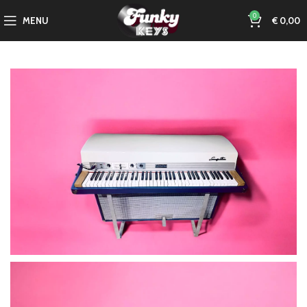
0
MENU
€
0,00