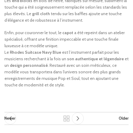
Les
end blocks
en bois de hêtre, fabriqués sur mesure, subliment la
touche qui a été soigneusement remplacée selon les standards les
plus élevés. Le
grill cloth
tendu sur les baffles ajoute une touche
d’élégance et de robustesse à l’instrument.
Enfin, pour couronner le tout, le
capot
a été repeint dans un atelier
spécialisé, offrant une finition impeccable et une touche finale
luxueuse à ce modèle unique.
Le
Rhodes Suitcase Navy Blue
est l’instrument parfait pour les
musiciens recherchant à la fois un
son authentique et légendaire
et
un
design personnalisé
. Restauré avec un soin méticuleux, ce
modèle vous transportera dans l’univers sonore des plus grands
enregistrements de musique Pop et Soul, tout en ajoutant une
touche de modernité et de style.
Newer
Older