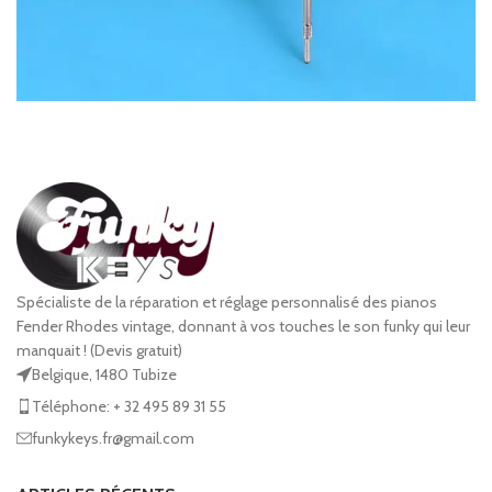
Mark2 Stage
Black
Mark 2
Rhodes
Spécialiste de la réparation et réglage personnalisé des pianos
Fender Rhodes vintage, donnant à vos touches le son funky qui leur
manquait ! (Devis gratuit)
Belgique, 1480 Tubize
Téléphone: + 32 495 89 31 55
funkykeys.fr@gmail.com