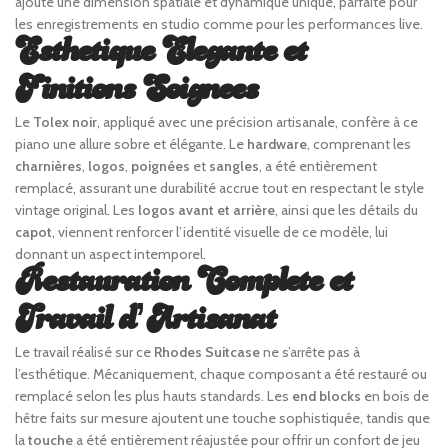
ajoute une dimension spatiale et dynamique unique, parfaite pour
les enregistrements en studio comme pour les performances live.
Esthetique Elegante et
Finitions Soignees
Le
Tolex noir
, appliqué avec une précision artisanale, confère à ce
piano une allure sobre et élégante. Le
hardware
, comprenant les
charnières
,
logos
,
poignées
et
sangles
, a été entièrement
remplacé, assurant une durabilité accrue tout en respectant le style
vintage original. Les
logos avant et arrière
, ainsi que les détails du
capot
, viennent renforcer l’identité visuelle de ce modèle, lui
donnant un aspect intemporel.
Restauration Complete et
Travail d’Artisanat
Le travail réalisé sur ce
Rhodes Suitcase
ne s’arrête pas à
l’esthétique. Mécaniquement, chaque composant a été restauré ou
remplacé selon les plus hauts standards. Les
end blocks
en bois de
hêtre faits sur mesure ajoutent une touche sophistiquée, tandis que
la
touche
a été entièrement réajustée pour offrir un confort de jeu