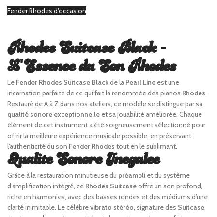
Fender Rhodes d'occasion
Rhodes Suitcase Black -
L'Essence du Son Rhodes
Le
Fender Rhodes Suitcase Black
de la
Pearl Line
est une
incarnation parfaite de ce qui fait la renommée des pianos
Rhodes
.
Restauré de A à Z dans nos ateliers, ce modèle se distingue par sa
qualité sonore exceptionnelle
et sa jouabilité améliorée. Chaque
élément de cet instrument a été soigneusement sélectionné pour
offrir la meilleure expérience musicale possible, en préservant
l’authenticité du son
Fender Rhodes
tout en le sublimant.
Qualite Sonore Inegalee
Grâce à la restauration minutieuse du
préampli
et du système
d’amplification intégré, ce
Rhodes Suitcase
offre un son profond,
riche en harmonies, avec des basses rondes et des médiums d’une
clarté inimitable. Le célèbre
vibrato stéréo
, signature des
Suitcase
,