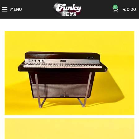
0
MENU
€
0,00